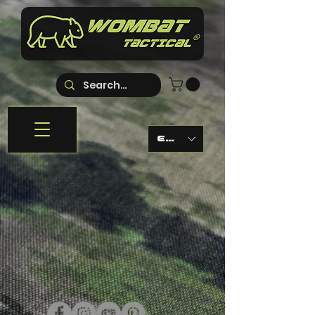
EUR (€)